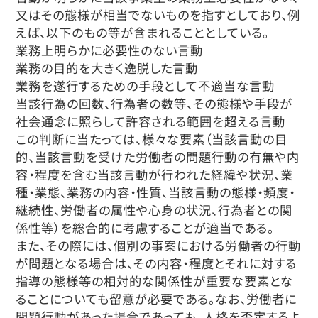
又はその態様が相当でないものを指すとしており、例
えば、以下のもの等が含まれることとしている。
業務上明らかに必要性のない言動
業務の目的を大きく逸脱した言動
業務を遂行するための手段として不適当な言動
当該行為の回数、行為者の数等、その態様や手段が
社会通念に照らして許容される範囲を超える言動
この判断に当たっては、様々な要素（当該言動の目
的、当該言動を受けた労働者の問題行動の有無や内
容・程度を含む当該言動が行われた経緯や状況、業
種・業態、業務の内容・性質、当該言動の態様・頻度・
継続性、労働者の属性や心身の状況、行為者との関
係性等）を総合的に考慮することが適当である。
また、その際には、個別の事案における労働者の行動
が問題となる場合は、その内容・程度とそれに対する
指導の態様等の相対的な関係性が重要な要素とな
ることについても留意が必要である。なお、労働者に
問題行動があった場合であっても、人格を否定するよ